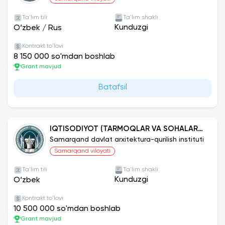
Ta'lim tili
Ta'lim shakli
Kunduzgi
O‘zbek
/
Rus
Kontrakt to'lovi
8 150 000 so'mdan boshlab
Grant mavjud
Batafsil
IQTISODIYOT (TARMOQLAR VA SOHALAR
BO‘YICHA)
Samarqand davlat arxitektura-qurilish instituti
Samarqand viloyati
Ta'lim tili
Ta'lim shakli
Kunduzgi
O‘zbek
Kontrakt to'lovi
10 500 000 so'mdan boshlab
Grant mavjud