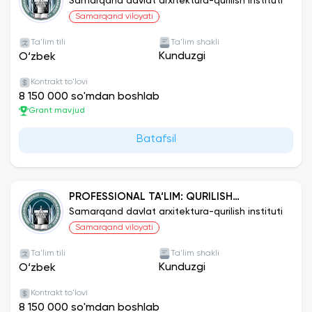
KOMMUNIKATSIYALARI QURILISHI VA
Samarqand davlat arxitektura-qurilish instituti
MONTAJI
Samarqand viloyati
Ta'lim tili
Ta'lim shakli
Kunduzgi
O‘zbek
Kontrakt to'lovi
8 150 000 so'mdan boshlab
Grant mavjud
Batafsil
PROFESSIONAL TA‘LIM: QURILISH
MUHANDISLIGI (BINO VA INSHOOTLAR
Samarqand davlat arxitektura-qurilish instituti
QURILISHI)
Samarqand viloyati
Ta'lim tili
Ta'lim shakli
Kunduzgi
O‘zbek
Kontrakt to'lovi
8 150 000 so'mdan boshlab