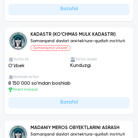
Batafsil
KADASTR (KO‘CHMAS MULK KADASTRI)
Samarqand davlat arxitektura-qurilish instituti
Samarqand viloyati
Ta'lim tili
Ta'lim shakli
Kunduzgi
O‘zbek
Kontrakt to'lovi
8 150 000 so'mdan boshlab
Grant mavjud
Batafsil
MADANIY MEROS OBYEKTLARINI ASRASH
Samarqand davlat arxitektura-qurilish instituti