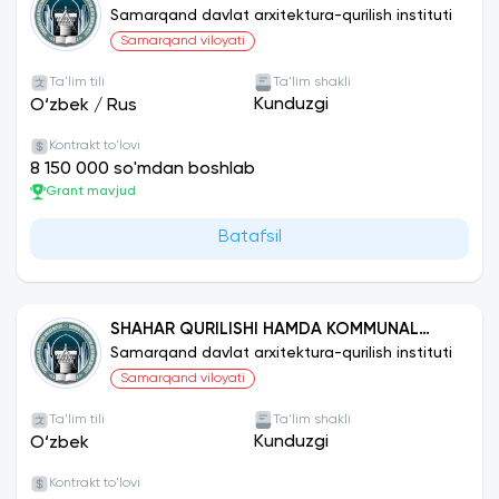
TURLARI BO‘YICHA)
Samarqand davlat arxitektura-qurilish instituti
Samarqand viloyati
Ta'lim tili
Ta'lim shakli
Kunduzgi
O‘zbek
/
Rus
Kontrakt to'lovi
8 150 000 so'mdan boshlab
Grant mavjud
Batafsil
SHAHAR QURILISHI HAMDA KOMMUNAL
INFRATUZILMANI TASHKIL ETISH VA
Samarqand davlat arxitektura-qurilish instituti
BOSHQARISH
Samarqand viloyati
Ta'lim tili
Ta'lim shakli
Kunduzgi
O‘zbek
Kontrakt to'lovi