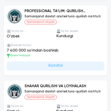
PROFESSIONAL TAʼLIM: QURILISH
MUHANDISLIGI (FAOLIYAT TURLARI
Samarqand davlat arxitektura-qurilish instituti
BO‘YICHA)
Samarqand viloyati
Ta'lim tili
Ta'lim shakli
Kunduzgi
O‘zbek
Kontrakt to'lovi
7 400 000 so'mdan boshlab
Grant mavjud
Batafsil
SHAHAR QURILISHI VA LOYIHALASH
Samarqand davlat arxitektura-qurilish instituti
Samarqand viloyati
Ta'lim tili
Ta'lim shakli