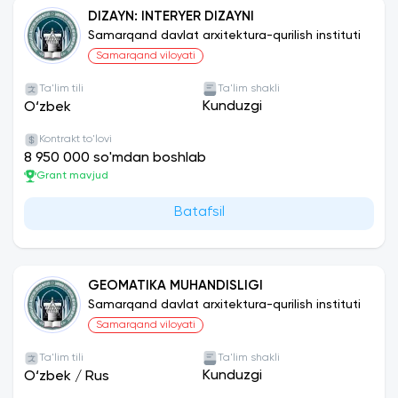
DIZAYN: INTERYER DIZAYNI
Samarqand davlat arxitektura-qurilish instituti
Samarqand viloyati
Ta'lim tili
Ta'lim shakli
Kunduzgi
O‘zbek
Kontrakt to'lovi
8 950 000 so'mdan boshlab
Grant mavjud
Batafsil
GEOMATIKA MUHANDISLIGI
Samarqand davlat arxitektura-qurilish instituti
Samarqand viloyati
Ta'lim tili
Ta'lim shakli
Kunduzgi
O‘zbek
/
Rus