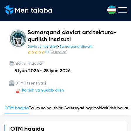
Men talaba
Samarqand davlat arxitektura-
qurilish instituti
Davlat universiteti
Samarqand viloyati
0.0
(
0
Izohlar
)
Qabul muddati
5 Iyun 2026
-
25 Iyun 2026
OTM litsenziyasi
Ko'rish va yuklab olish
OTM haqida
Ta'lim yo'nalishlari
Galereya
Aloqa
Izohlar
Kirish ballari
OTM haqida