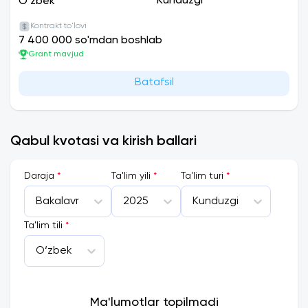
Kunduzgi
O‘zbek
Kontrakt to'lovi
7 400 000 so'mdan boshlab
Grant mavjud
Batafsil
Qabul kvotasi va kirish ballari
Daraja
*
Ta'lim yili
*
Ta'lim turi
*
Bakalavr
2025
Kunduzgi
Ta'lim tili
*
O‘zbek
Ma'lumotlar topilmadi