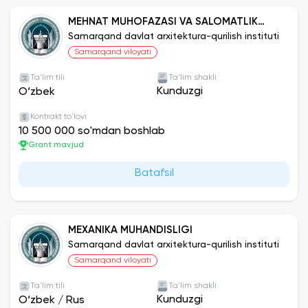
MEHNAT MUHOFAZASI VA SALOMATLIK
MUHANDISLIGI
Samarqand davlat arxitektura-qurilish instituti
Samarqand viloyati
Ta'lim tili
Ta'lim shakli
Kunduzgi
O‘zbek
Kontrakt to'lovi
10 500 000 so'mdan boshlab
Grant mavjud
Batafsil
MEXANIKA MUHANDISLIGI
Samarqand davlat arxitektura-qurilish instituti
Samarqand viloyati
Ta'lim tili
Ta'lim shakli
Kunduzgi
O‘zbek
/
Rus