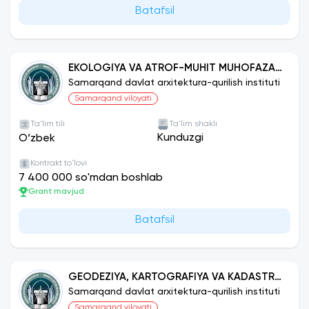
Batafsil
EKOLOGIYA VA ATROF-MUHIT MUHOFAZASI
(TARMOQLAR VA SOHALAR BO‘YICHA)
Samarqand davlat arxitektura-qurilish instituti
Samarqand viloyati
Ta'lim tili
Ta'lim shakli
Kunduzgi
O‘zbek
Kontrakt to'lovi
7 400 000 so'mdan boshlab
Grant mavjud
Batafsil
GEODEZIYA, KARTOGRAFIYA VA KADASTR
(FUNKSIYALARI BO‘YICHA)
Samarqand davlat arxitektura-qurilish instituti
Samarqand viloyati