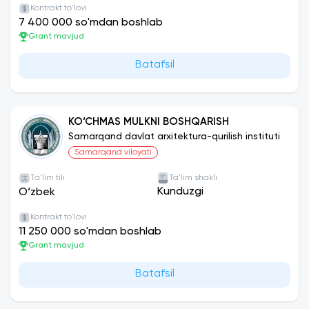
Kontrakt to'lovi
7 400 000 so'mdan boshlab
Grant mavjud
Batafsil
KO‘CHMAS MULKNI BOSHQARISH
Samarqand davlat arxitektura-qurilish instituti
Samarqand viloyati
Ta'lim tili
Ta'lim shakli
Kunduzgi
O‘zbek
Kontrakt to'lovi
11 250 000 so'mdan boshlab
Grant mavjud
Batafsil