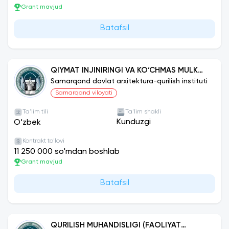
Grant mavjud
Batafsil
QIYMAT INJINIRINGI VA KO‘CHMAS MULK
EKSPERTIZASI
Samarqand davlat arxitektura-qurilish instituti
Samarqand viloyati
Ta'lim tili
Ta'lim shakli
Kunduzgi
O‘zbek
Kontrakt to'lovi
11 250 000 so'mdan boshlab
Grant mavjud
Batafsil
QURILISH MUHANDISLIGI (FAOLIYAT