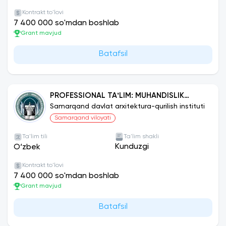
Kontrakt to'lovi
7 400 000 so'mdan boshlab
Grant mavjud
Batafsil
PROFESSIONAL TAʼLIM: MUHANDISLIK
KOMMUNIKATSIYALARI QURILISH VA
Samarqand davlat arxitektura-qurilish instituti
MONTAJI (TURLARI BO‘YICHA)
Samarqand viloyati
Ta'lim tili
Ta'lim shakli
Kunduzgi
O‘zbek
Kontrakt to'lovi
7 400 000 so'mdan boshlab
Grant mavjud
Batafsil