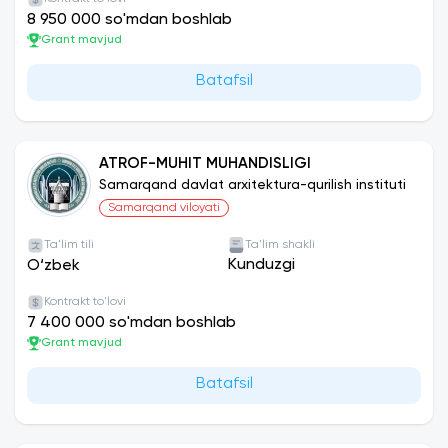
8 950 000 so'mdan boshlab
Grant mavjud
Batafsil
ATROF-MUHIT MUHANDISLIGI
Samarqand davlat arxitektura-qurilish instituti
Samarqand viloyati
Ta'lim tili
Ta'lim shakli
Kunduzgi
O‘zbek
Kontrakt to'lovi
7 400 000 so'mdan boshlab
Grant mavjud
Batafsil