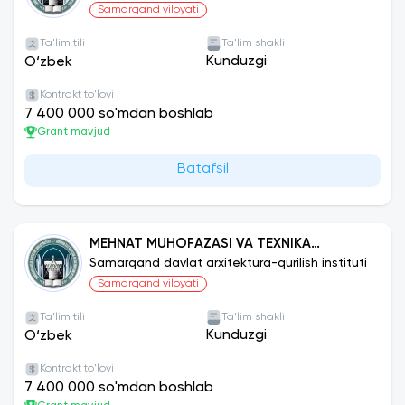
Samarqand viloyati
Ta'lim tili
Ta'lim shakli
Kunduzgi
O‘zbek
Kontrakt to'lovi
7 400 000 so'mdan boshlab
Grant mavjud
Batafsil
MEHNAT MUHOFAZASI VA TEXNIKA
XAVFSIZLIGI (TARMOQLAR BO‘YICHA)
Samarqand davlat arxitektura-qurilish instituti
Samarqand viloyati
Ta'lim tili
Ta'lim shakli
Kunduzgi
O‘zbek
Kontrakt to'lovi
7 400 000 so'mdan boshlab