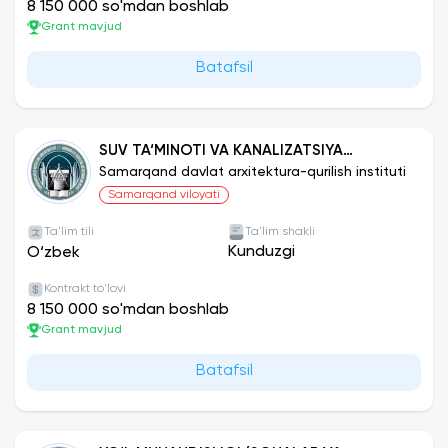
8 150 000 so'mdan boshlab
Grant mavjud
Batafsil
SUV TA‘MINOTI VA KANALIZATSIYA
TIZIMLARINI LOYIHALASHTIRISH VA
Samarqand davlat arxitektura-qurilish instituti
EKSPLUATATSIYASI
Samarqand viloyati
Ta'lim tili
Ta'lim shakli
Kunduzgi
O‘zbek
Kontrakt to'lovi
8 150 000 so'mdan boshlab
Grant mavjud
Batafsil