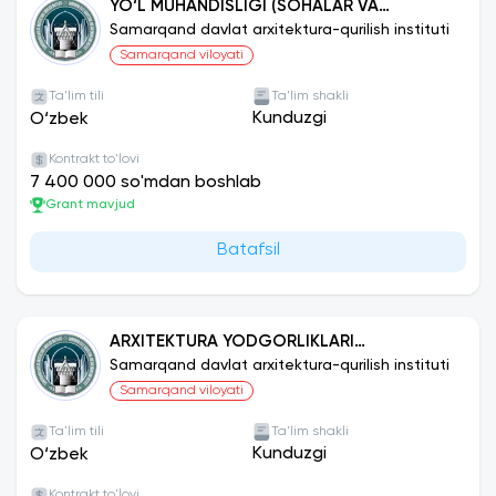
YO‘L MUHANDISLIGI (SOHALAR VA
FAOLIYAT TURLARI BO‘YICHA)
Samarqand davlat arxitektura-qurilish instituti
Samarqand viloyati
Ta'lim tili
Ta'lim shakli
Kunduzgi
O‘zbek
Kontrakt to'lovi
7 400 000 so'mdan boshlab
Grant mavjud
Batafsil
ARXITEKTURA YODGORLIKLARI
REKONSTRUKTSIYASI VA RESTAVRATSIYASI
Samarqand davlat arxitektura-qurilish instituti
Samarqand viloyati
Ta'lim tili
Ta'lim shakli
Kunduzgi
O‘zbek
Kontrakt to'lovi