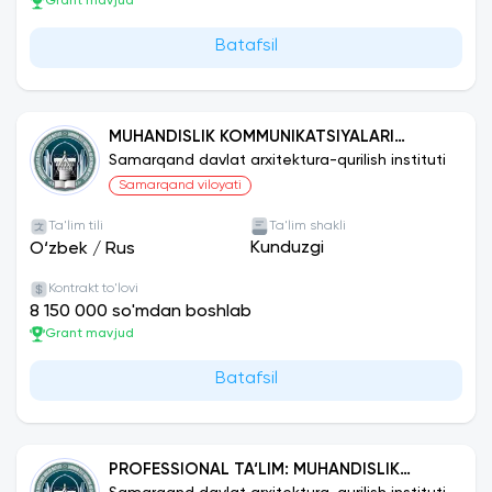
Grant mavjud
Batafsil
MUHANDISLIK KOMMUNIKATSIYALARI
QURILISHI VA MONTAJI (TURLARI BO‘YICHA)
Samarqand davlat arxitektura-qurilish instituti
Samarqand viloyati
Ta'lim tili
Ta'lim shakli
Kunduzgi
O‘zbek
/
Rus
Kontrakt to'lovi
8 150 000 so'mdan boshlab
Grant mavjud
Batafsil
PROFESSIONAL TA‘LIM: MUHANDISLIK