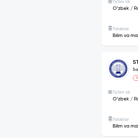
Ta'lim tili
O‘zbek
/
R
Talablar
Bilim va ma
S
Sa
S
Ta'lim tili
O‘zbek
/
R
Talablar
Bilim va ma