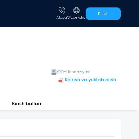
Kirish
Aloqa
O'zbekcha
OTM litsenziyasi
Ko'rish va yuklab olish
Kirish ballari