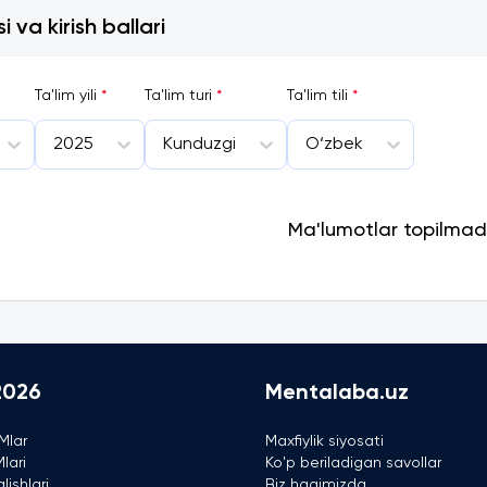
 va kirish ballari
Ta'lim yili
*
Ta'lim turi
*
Ta'lim tili
*
2025
Kunduzgi
O‘zbek
Ma'lumotlar topilmad
2026
Mentalaba.uz
Mlar
Maxfiylik siyosati
lari
Ko'p beriladigan savollar
lishlari
Biz haqimizda