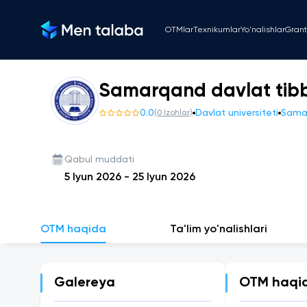
OTMlar
Texnikumlar
Yo'nalishlar
Grant
Samarqand davlat tibbi
0.0
Davlat universiteti
Samar
(
0
Izohlar
)
Qabul muddati
5 Iyun 2026
-
25 Iyun 2026
OTM haqida
Ta'lim yo'nalishlari
Galereya
OTM haqi