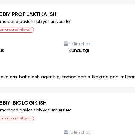
IBBIY PROFILAKTIKA ISHI
marqand davlat tibbiyot universiteti
amarqand viloyati
Ta'lim shakli
us
Kunduzgi
lakalarni baholash agentligi tomonidan o'tkaziladigan imtiho
IBBIY-BIOLOGIK ISH
marqand davlat tibbiyot universiteti
amarqand viloyati
Ta'lim shakli