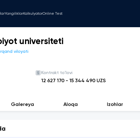
lar
Yangiliklar
Kalkulyator
Online Test
yot universiteti
qand viloyati
Kontrakt to'lovi
12 627 170
-
15 344 490
UZS
Galereya
Aloqa
Izohlar
da