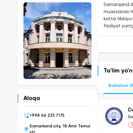
Samarqand dav
1 of 1
muassasasi hi
katta tibbiyo
faoliyat yurit
nomini olishg
Ta'lim yo'n
Bakalavr (
Aloqa
D
+
998 66 233 7175
Sa
S
Samarkand city, 18 Amir Temur
str