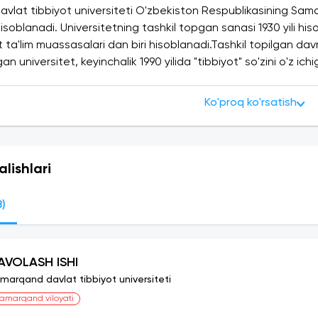
lat tibbiyot universiteti O'zbekiston Respublikasining Sama
soblanadi. Universitetning tashkil topgan sanasi 1930 yili hi
t ta'lim muassasalari dan biri hisoblanadi.Tashkil topilgan da
gan universitet, keyinchalik 1990 yilida "tibbiyot" so'zini o'z i
an.
Ko'proq ko'rsatish
alishlari
8)
AVOLASH ISHI
marqand davlat tibbiyot universiteti
amarqand viloyati