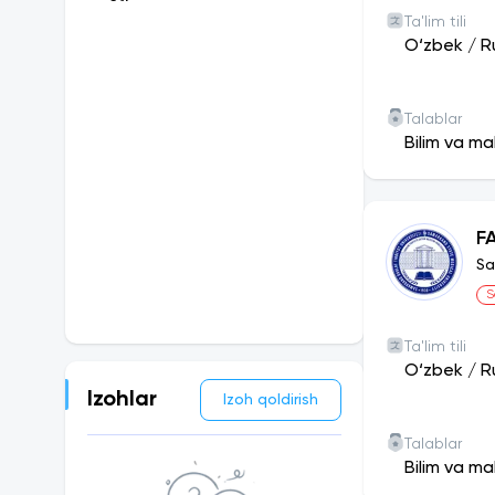
Ta'lim tili
O‘zbek
/
R
Talablar
Bilim va ma
F
Sa
S
Ta'lim tili
O‘zbek
/
R
Izohlar
Izoh qoldirish
Talablar
Bilim va ma