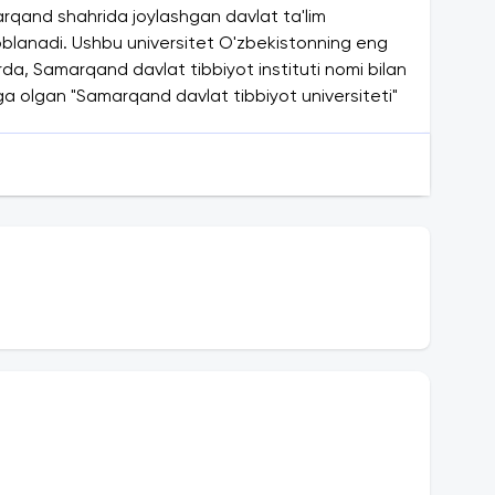
rqand shahrida joylashgan davlat ta'lim
soblanadi. Ushbu universitet O'zbekistonning eng
vrda, Samarqand davlat tibbiyot instituti nomi bilan
chiga olgan "Samarqand davlat tibbiyot universiteti"