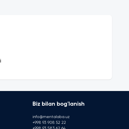
i
Biz bilan bog'lanish
info@mentalaba.uz
+998 93 908 52 22
+998 93 583 62 64