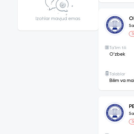
O
Izohlar mavjud emas
Sa
S
Ta'lim tili
O‘zbek
Talablar
Bilim va ma
PE
Sa
S