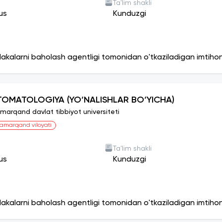
Ta'lim shakli
us
Kunduzgi
lakalarni baholash agentligi tomonidan o'tkaziladigan imtiho
TOMATOLOGIYA (YO‘NALISHLAR BO‘YICHA)
marqand davlat tibbiyot universiteti
amarqand viloyati
Ta'lim shakli
us
Kunduzgi
lakalarni baholash agentligi tomonidan o'tkaziladigan imtiho