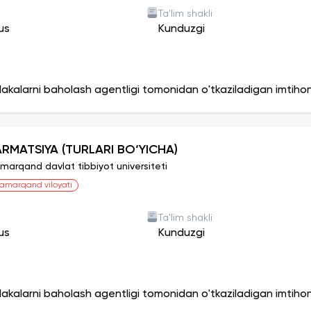
Ta'lim shakli
us
Kunduzgi
lakalarni baholash agentligi tomonidan o'tkaziladigan imtiho
ARMATSIYA (TURLARI BO‘YICHA)
marqand davlat tibbiyot universiteti
amarqand viloyati
Ta'lim shakli
us
Kunduzgi
lakalarni baholash agentligi tomonidan o'tkaziladigan imtiho