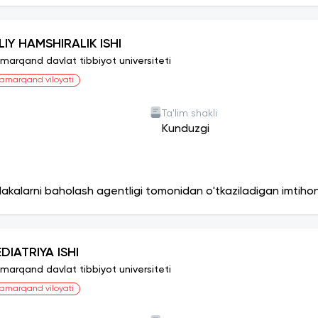
LIY HAMSHIRALIK ISHI
marqand davlat tibbiyot universiteti
amarqand viloyati
Ta'lim shakli
Kunduzgi
lakalarni baholash agentligi tomonidan o'tkaziladigan imtiho
DIATRIYA ISHI
marqand davlat tibbiyot universiteti
amarqand viloyati