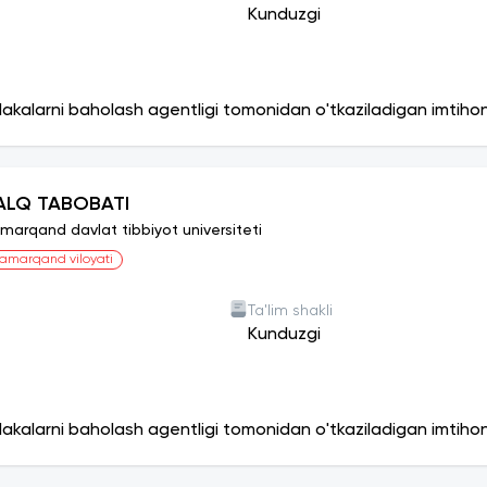
Kunduzgi
lakalarni baholash agentligi tomonidan o'tkaziladigan imtiho
ALQ TABOBATI
marqand davlat tibbiyot universiteti
amarqand viloyati
Ta'lim shakli
Kunduzgi
lakalarni baholash agentligi tomonidan o'tkaziladigan imtiho