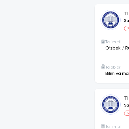
T
Sa
S
Ta'lim tili
O‘zbek
/
R
Talablar
Bilim va ma
T
Sa
S
Ta'lim tili