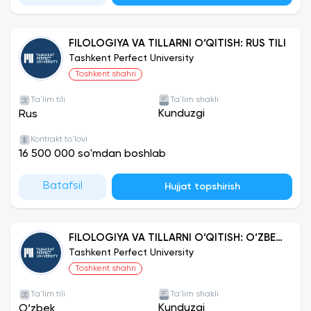
FILOLOGIYA VA TILLARNI O‘QITISH: RUS TILI
Tashkent Perfect University
Toshkent shahri
Ta'lim tili
Ta'lim shakli
Kunduzgi
Rus
Kontrakt to'lovi
16 500 000 so'mdan boshlab
Batafsil
Hujjat topshirish
FILOLOGIYA VA TILLARNI O‘QITISH: O‘ZBEK
TILI
Tashkent Perfect University
Toshkent shahri
Ta'lim tili
Ta'lim shakli
Kunduzgi
O‘zbek