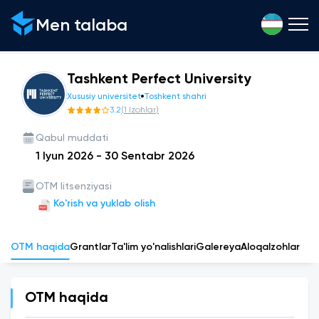
Men talaba
Tashkent Perfect University
Xususiy universitet
Toshkent shahri
3.2
(
1
Izohlar
)
Qabul muddati
1 Iyun 2026
-
30 Sentabr 2026
OTM litsenziyasi
Ko'rish va yuklab olish
OTM haqida
Grantlar
Ta'lim yo'nalishlari
Galereya
Aloqa
Izohlar
OTM haqida