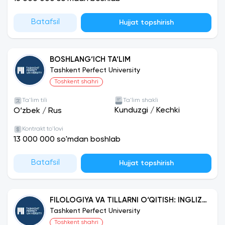
Batafsil
Hujjat topshirish
BOSHLANG‘ICH TA‘LIM
Tashkent Perfect University
Toshkent shahri
Ta'lim tili
Ta'lim shakli
Kunduzgi
/
Kechki
O‘zbek
/
Rus
Kontrakt to'lovi
13 000 000 so'mdan boshlab
Batafsil
Hujjat topshirish
FILOLOGIYA VA TILLARNI O‘QITISH: INGLIZ
TILI
Tashkent Perfect University
Toshkent shahri