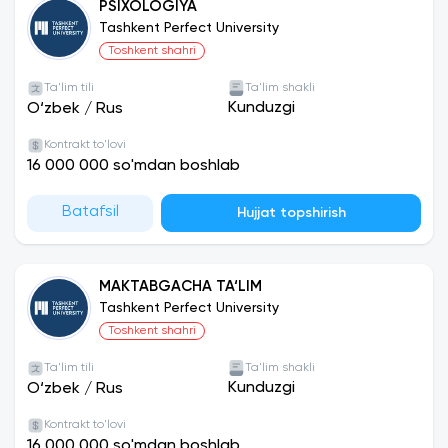
PSIXOLOGIYA
Tashkent Perfect University
Toshkent shahri
Ta'lim tili
Ta'lim shakli
Kunduzgi
O‘zbek
/
Rus
Kontrakt to'lovi
16 000 000 so'mdan boshlab
Batafsil
Hujjat topshirish
MAKTABGACHA TA‘LIM
Tashkent Perfect University
Toshkent shahri
Ta'lim tili
Ta'lim shakli
Kunduzgi
O‘zbek
/
Rus
Kontrakt to'lovi
16 000 000 so'mdan boshlab