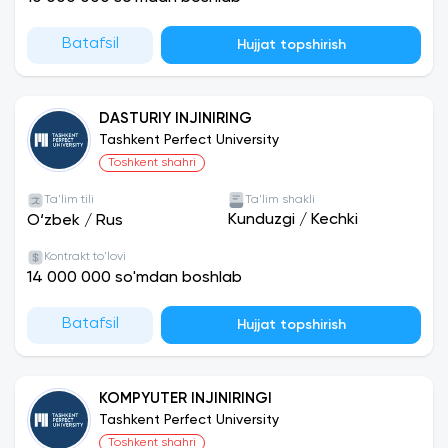
Batafsil
Hujjat topshirish
DASTURIY INJINIRING
Tashkent Perfect University
Toshkent shahri
Ta'lim tili
Ta'lim shakli
Kunduzgi
/
Kechki
O‘zbek
/
Rus
Kontrakt to'lovi
14 000 000 so'mdan boshlab
Batafsil
Hujjat topshirish
KOMPYUTER INJINIRINGI
Tashkent Perfect University
Toshkent shahri