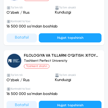
Ta'lim tili
Ta'lim shakli
Kunduzgi
O‘zbek
/
Rus
Kontrakt to'lovi
16 500 000 so'mdan boshlab
Batafsil
Hujjat topshirish
FILOLOGIYA VA TILLARNI O‘QITISH: XITOY
TILI
Tashkent Perfect University
Toshkent shahri
Ta'lim tili
Ta'lim shakli
Kunduzgi
O‘zbek
/
Rus
Kontrakt to'lovi
16 500 000 so'mdan boshlab
Batafsil
Hujjat topshirish