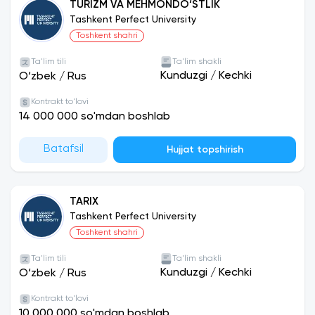
TURIZM VA MEHMONDO‘STLIK
Tashkent Perfect University
Toshkent shahri
Ta'lim tili
Ta'lim shakli
Kunduzgi
/
Kechki
O‘zbek
/
Rus
Kontrakt to'lovi
14 000 000 so'mdan boshlab
Batafsil
Hujjat topshirish
TARIX
Tashkent Perfect University
Toshkent shahri
Ta'lim tili
Ta'lim shakli
Kunduzgi
/
Kechki
O‘zbek
/
Rus
Kontrakt to'lovi
10 000 000 so'mdan boshlab