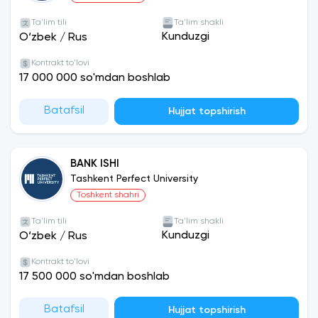
Ta'lim tili
Ta'lim shakli
Kunduzgi
O‘zbek
/
Rus
Kontrakt to'lovi
17 000 000 so'mdan boshlab
Batafsil
Hujjat topshirish
BANK ISHI
Tashkent Perfect University
Toshkent shahri
Ta'lim tili
Ta'lim shakli
Kunduzgi
O‘zbek
/
Rus
Kontrakt to'lovi
17 500 000 so'mdan boshlab
Batafsil
Hujjat topshirish