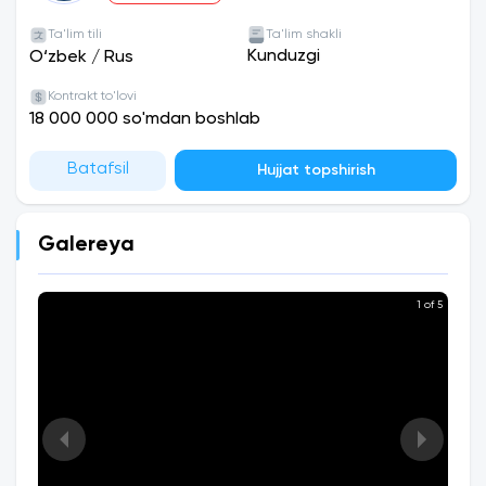
Ta'lim tili
Ta'lim shakli
Kunduzgi
O‘zbek
/
Rus
Kontrakt to'lovi
18 000 000 so'mdan boshlab
Batafsil
Hujjat topshirish
Galereya
1 of 5