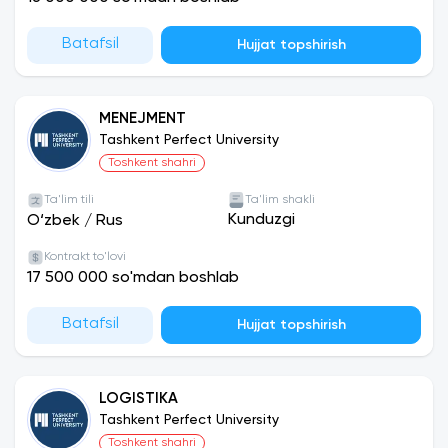
Tashkent Perfect University bir qator xalqaro va
Batafsil
mahalliy Oliy ta‘lim muassasalari bilan hamkorlik
Hujjat topshirish
aloqalarini o‘rnatgan bo‘lib, ulardan: Turkiya,
Chexiya, Latviya davlatlarining yetakchi oliygohlari
bilan hamkorlik qilib kelmoqda.
MENEJMENT
Tashkent Perfect University
Toshkent shahri
Ta'lim tili
Ta'lim shakli
Kunduzgi
O‘zbek
/
Rus
Kontrakt to'lovi
17 500 000 so'mdan boshlab
Batafsil
Hujjat topshirish
LOGISTIKA
Tashkent Perfect University
Toshkent shahri