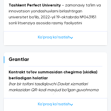
Tashkent Perfect University
– zamonaviy ta'lim va
innovatsion yondashuvlarni birlashtirgan
universitet bo‘lib, 2022-yil 19-oktabrda №043951
sonli litsenziya asosida rasmiy faoliyatini
boshlagan. Ushbu universitet qisqa vaqt ichida
o‘zining sifatli ta’limi va ilmiy salohiyati bilan ajralib
Ko'proq ko'rsatish
turishga muvaffaq bo‘ldi.
Tashkent Perfect University talabalarga
innovatsion va ilg‘or bilimlarni taklif etadi.
Universitetda o'qitish jarayoni zamonaviy
Grantlar
texnologiyalar yordamida interaktiv usullarda olib
boriladi. Darslar nafaqat nazariy bilimlarga
Kontrakt to‘lov summasidan chegirma (skidka)
asoslangan, balki talabalarning amaliy
beriladigan holatlar
ko‘nikmalarini ham rivojlantirishga qaratilgan. Har bir
(har bir toifani tasdiqlovchi Davlat xizmatlari
talaba o‘z sohasi bo‘yicha chuqur bilimlarni egallab,
markazidan QR-kodi mavjud bo‘lgan guvohnoma
zamonaviy global bozor talablariga mos kadr
taqdim qilingan holatda):
sifatida shakllanadi.
Bir oiladan 2 va undan ortiq shaxs o‘qisa (er-
Ko'proq ko'rsatish
Ilmiy salohiyat
bu yerda alohida e'tibor bilan
xotin; aka-uka, opa-singil va h.k.)
(har bir