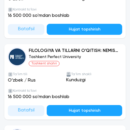
Kontrakt to'lovi
16 500 000 so'mdan boshlab
Batafsil
Hujjat topshirish
FILOLOGIYA VA TILLARNI O‘QITISH: NEMIS
TILI
Tashkent Perfect University
Toshkent shahri
Ta'lim tili
Ta'lim shakli
Kunduzgi
O‘zbek
/
Rus
Kontrakt to'lovi
16 500 000 so'mdan boshlab
Batafsil
Hujjat topshirish