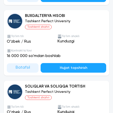
BUXGALTERIYA HISOBI
Tashkent Perfect University
Toshkent shahri
Ta'lim tili
Ta'lim shakli
Kunduzgi
O‘zbek
/
Rus
Kontrakt to'lovi
16 000 000 so'mdan boshlab
Batafsil
Hujjat topshirish
SOLIQLAR VA SOLIQQA TORTISH
Tashkent Perfect University
Toshkent shahri
Ta'lim tili
Ta'lim shakli
Kunduzgi
O‘zbek
/
Rus