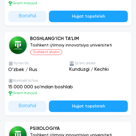
Grant mavjud
Batafsil
Hujjat topshirish
BOSHLANG‘ICH TA‘LIM
Toshkent ijtimoiy innovatsiya universiteti
Toshkent shahri
Ta'lim tili
Ta'lim shakli
Kunduzgi
/
Kechki
O‘zbek
/
Rus
Kontrakt to'lovi
15 000 000 so'mdan boshlab
Grant mavjud
Batafsil
Hujjat topshirish
PSIXOLOGIYA
Toshkent ijtimoiy innovatsiya universiteti