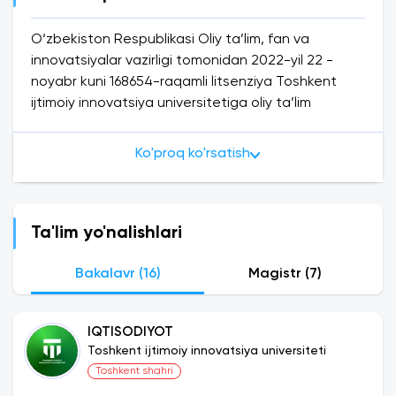
O‘zbekiston Respublikasi Oliy ta’lim, fan va
innovatsiyalar vazirligi tomonidan 2022-yil 22 -
noyabr kuni 168654-raqamli litsenziya Toshkent
ijtimoiy innovatsiya universitetiga oliy ta’lim
xizmatlarini ko‘rsatish uchun berildi.
Toshkent ijtimoiy innovatsiya universiteti
ilg‘or
Ko'proq ko'rsatish
ta’lim texnologiyalariga asoslangan holda ijtimoiy
soha va iqtisodiyot tarmoqlari uchun zamonaviy
bilim va ko‘nikmalarga ega, mas’uliyatni o‘z
zimmasiga olishga qodir, mustaqil fikrlaydigan
Ta'lim yo'nalishlari
malakali kadrlarni yetishtirib beruvchi nodavlat oliy
ta’lim tashkiloti hisoblanadi.
Bakalavr (16)
Magistr (7)
Ta'lim shakli :
O’zingiz uchun qulay ta’lim shaklini
IQTISODIYOT
tanlang va o’qishingiz hamda ishingizni birgalikda
Toshkent ijtimoiy innovatsiya universiteti
olib boring yoki o’zingizni to’liq o’quv jarayonlariga
Toshkent shahri
jalb qiling.