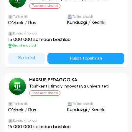
Toshkent shahri
Ta'lim tili
Ta'lim shakli
Kunduzgi
/
Kechki
O‘zbek
/
Rus
Kontrakt to'lovi
15 000 000 so'mdan boshlab
Grant mavjud
Batafsil
Hujjat topshirish
MAXSUS PEDAGOGIKA
Toshkent ijtimoiy innovatsiya universiteti
Toshkent shahri
Ta'lim tili
Ta'lim shakli
Kunduzgi
/
Kechki
O‘zbek
/
Rus
Kontrakt to'lovi
16 000 000 so'mdan boshlab