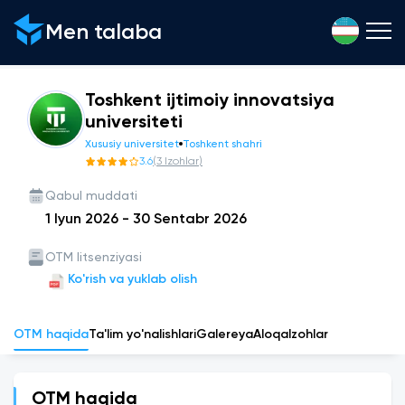
Men talaba
Toshkent ijtimoiy innovatsiya
universiteti
Xususiy universitet
Toshkent shahri
3.6
(
3
Izohlar
)
Qabul muddati
1 Iyun 2026
-
30 Sentabr 2026
OTM litsenziyasi
Ko'rish va yuklab olish
OTM haqida
Ta'lim yo'nalishlari
Galereya
Aloqa
Izohlar
OTM haqida