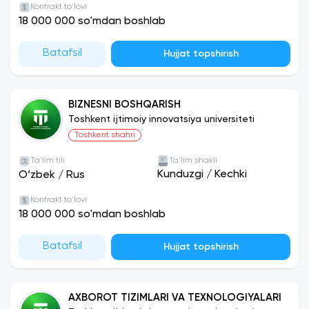
Kontrakt to'lovi
Grantlar :
Toshkent ijtimoiy innovatsiya
18 000 000 so'mdan boshlab
universitetining ichki imtihonlarida yuqori ball
to'plagan kunduzgi ta'lim shakli talabalari uchun
Batafsil
Hujjat topshirish
ajratiladi. Jami ajratilgan grantlar soni 20 ta
Talabalar yotoqxonalari :
Mavjud
BIZNESNI BOSHQARISH
Toshkent ijtimoiy innovatsiya universiteti
Stipendiya :
Mavjud.
Toshkent shahri
Ta'lim tili
Ta'lim shakli
Kunduzgi
/
Kechki
O‘zbek
/
Rus
Kontrakt to'lovi
18 000 000 so'mdan boshlab
Batafsil
Hujjat topshirish
AXBOROT TIZIMLARI VA TEXNOLOGIYALARI