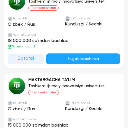
Toshkent ijtimoiy innovatsiya universiteti
Toshkent shahri
Ta'lim tili
Ta'lim shakli
Kunduzgi
/
Kechki
O‘zbek
/
Rus
Kontrakt to'lovi
18 000 000 so'mdan boshlab
Grant mavjud
Batafsil
Hujjat topshirish
MAKTABGACHA TA‘LIM
Toshkent ijtimoiy innovatsiya universiteti
Toshkent shahri
Ta'lim tili
Ta'lim shakli
Kunduzgi
/
Kechki
O‘zbek
/
Rus
Kontrakt to'lovi
15 000 000 so'mdan boshlab