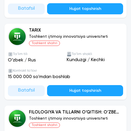
Batafsil
Hujjat topshirish
TARIX
Toshkent ijtimoiy innovatsiya universiteti
Toshkent shahri
Ta'lim tili
Ta'lim shakli
Kunduzgi
/
Kechki
O‘zbek
/
Rus
Kontrakt to'lovi
15 000 000 so'mdan boshlab
Batafsil
Hujjat topshirish
FILOLOGIYA VA TILLARNI O‘QITISH: O‘ZBEK
TILI
Toshkent ijtimoiy innovatsiya universiteti
Toshkent shahri