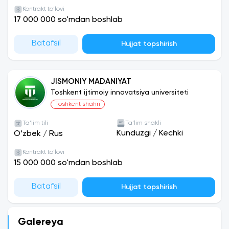
Kontrakt to'lovi
17 000 000 so'mdan boshlab
Batafsil
Hujjat topshirish
JISMONIY MADANIYAT
Toshkent ijtimoiy innovatsiya universiteti
Toshkent shahri
Ta'lim tili
Ta'lim shakli
Kunduzgi
/
Kechki
O‘zbek
/
Rus
Kontrakt to'lovi
15 000 000 so'mdan boshlab
Batafsil
Hujjat topshirish
Galereya