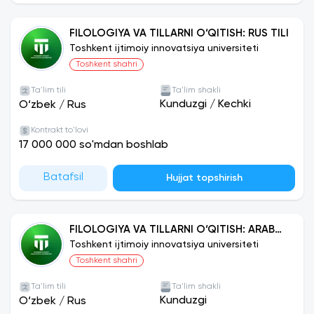
FILOLOGIYA VA TILLARNI O‘QITISH: RUS TILI
Toshkent ijtimoiy innovatsiya universiteti
Toshkent shahri
Ta'lim tili
Ta'lim shakli
Kunduzgi
/
Kechki
O‘zbek
/
Rus
Kontrakt to'lovi
17 000 000 so'mdan boshlab
Batafsil
Hujjat topshirish
FILOLOGIYA VA TILLARNI O‘QITISH: ARAB
TILI
Toshkent ijtimoiy innovatsiya universiteti
Toshkent shahri
Ta'lim tili
Ta'lim shakli
Kunduzgi
O‘zbek
/
Rus