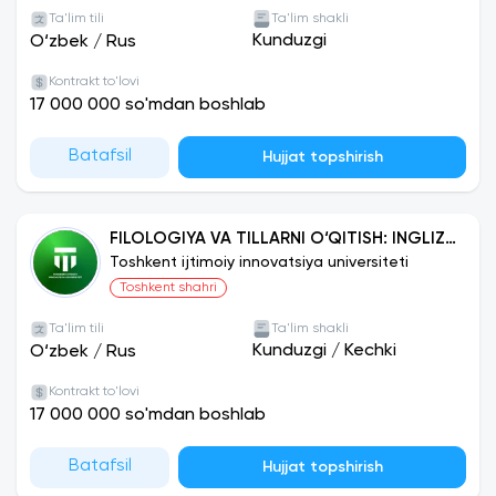
Ta'lim tili
Ta'lim shakli
Kunduzgi
O‘zbek
/
Rus
Kontrakt to'lovi
17 000 000 so'mdan boshlab
Batafsil
Hujjat topshirish
FILOLOGIYA VA TILLARNI O‘QITISH: INGLIZ
TILI
Toshkent ijtimoiy innovatsiya universiteti
Toshkent shahri
Ta'lim tili
Ta'lim shakli
Kunduzgi
/
Kechki
O‘zbek
/
Rus
Kontrakt to'lovi
17 000 000 so'mdan boshlab
Batafsil
Hujjat topshirish