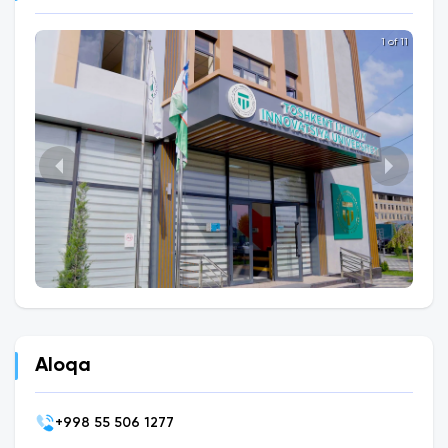
1 of 11
Aloqa
+
998 55 506 1277