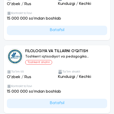
Kunduzgi
/
Kechki
O‘zbek
/
Rus
Kontrakt to'lovi
15 000 000 so'mdan boshlab
Batafsil
FILOLOGIYA VA TILLARNI O‘QITISH
Toshkent iqtisodiyot va pedagogika
universiteti
Toshkent shahri
Ta'lim tili
Ta'lim shakli
Kunduzgi
/
Kechki
O‘zbek
/
Rus
Kontrakt to'lovi
15 000 000 so'mdan boshlab
Batafsil