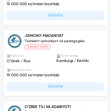
15 000 000 so'mdan boshlab
Batafsil
JISMONIY MADANIYAT
Toshkent iqtisodiyot va pedagogika
universiteti
Toshkent shahri
Ta'lim tili
Ta'lim shakli
Kunduzgi
/
Kechki
O‘zbek
/
Rus
Kontrakt to'lovi
15 000 000 so'mdan boshlab
Batafsil
O‘ZBEK TILI VA ADABIYOTI