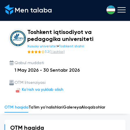
Men talaba
Toshkent iqtisodiyot va
pedagogika universiteti
Xususiy universitet
Toshkent shahri
3.2
(
1
Izohlar
)
Qabul muddati
1 May 2026
-
30 Sentabr 2026
OTM litsenziyasi
Ko'rish va yuklab olish
OTM haqida
Ta'lim yo'nalishlari
Galereya
Aloqa
Izohlar
OTM haqida