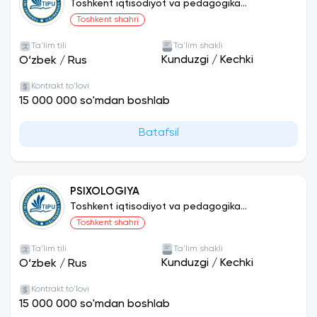
Toshkent iqtisodiyot va pedagogika
universiteti
Toshkent shahri
Ta'lim tili
Ta'lim shakli
Kunduzgi
/
Kechki
O‘zbek
/
Rus
Kontrakt to'lovi
15 000 000 so'mdan boshlab
Batafsil
PSIXOLOGIYA
Toshkent iqtisodiyot va pedagogika
universiteti
Toshkent shahri
Ta'lim tili
Ta'lim shakli
Kunduzgi
/
Kechki
O‘zbek
/
Rus
Kontrakt to'lovi
15 000 000 so'mdan boshlab