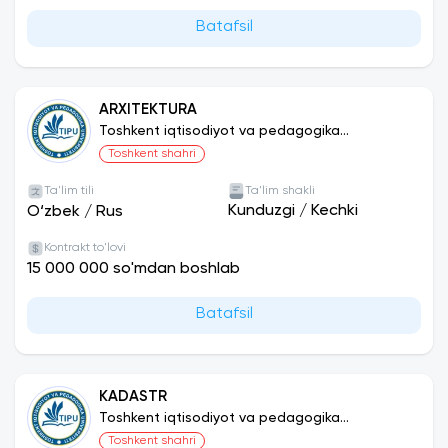
Batafsil
ARXITEKTURA
Toshkent iqtisodiyot va pedagogika
universiteti
Toshkent shahri
Ta'lim tili
Ta'lim shakli
Kunduzgi
/
Kechki
O‘zbek
/
Rus
Kontrakt to'lovi
15 000 000 so'mdan boshlab
Batafsil
KADASTR
Toshkent iqtisodiyot va pedagogika
universiteti
Toshkent shahri