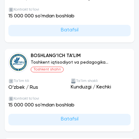
Universitetda tajribali professor-o‘qituvchilar dars
Kontrakt to'lovi
beradi. Katta kutubxona va o‘quv zali mavjud.
15 000 000 so'mdan boshlab
Internet bilan ishlash uchun kompyuterlashtirilgan
xonalar mavjud.
Batafsil
Universitet dunyoning 10 ga yaqin rivojlangan
davlatlari bilan hamkorlik aloqalarini yo‘lga qo‘ygan.
BOSHLANG‘ICH TA’LIM
Rossiya, Turkiya, Qozog’iston, Chexiya,
Toshkent iqtisodiyot va pedagogika
Ozarbayjon
bilan samarali faoliyat olib boriladi.
universiteti
Toshkent shahri
Rektor stipendiyasi va grantlar
mavjud.
Ta'lim tili
Ta'lim shakli
Kunduzgi
/
Kechki
O‘zbek
/
Rus
Kontrakt to'lovi
15 000 000 so'mdan boshlab
Batafsil