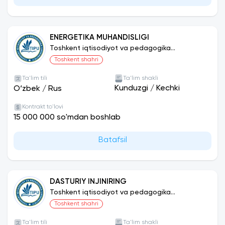
ENERGETIKA MUHANDISLIGI
Toshkent iqtisodiyot va pedagogika
universiteti
Toshkent shahri
Ta'lim tili
Ta'lim shakli
Kunduzgi
/
Kechki
O‘zbek
/
Rus
Kontrakt to'lovi
15 000 000 so'mdan boshlab
Batafsil
DASTURIY INJINIRING
Toshkent iqtisodiyot va pedagogika
universiteti
Toshkent shahri
Ta'lim tili
Ta'lim shakli