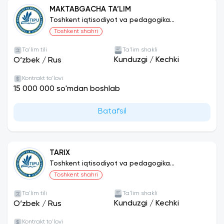
MAKTABGACHA TA’LIM
Toshkent iqtisodiyot va pedagogika
universiteti
Toshkent shahri
Ta'lim tili
Ta'lim shakli
Kunduzgi
/
Kechki
O‘zbek
/
Rus
Kontrakt to'lovi
15 000 000 so'mdan boshlab
Batafsil
TARIX
Toshkent iqtisodiyot va pedagogika
universiteti
Toshkent shahri
Ta'lim tili
Ta'lim shakli
Kunduzgi
/
Kechki
O‘zbek
/
Rus
Kontrakt to'lovi