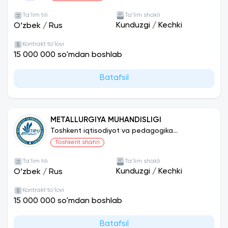
Ta'lim tili
Ta'lim shakli
Kunduzgi
/
Kechki
O‘zbek
/
Rus
Kontrakt to'lovi
15 000 000 so'mdan boshlab
Batafsil
METALLURGIYA MUHANDISLIGI
Toshkent iqtisodiyot va pedagogika
universiteti
Toshkent shahri
Ta'lim tili
Ta'lim shakli
Kunduzgi
/
Kechki
O‘zbek
/
Rus
Kontrakt to'lovi
15 000 000 so'mdan boshlab
Batafsil