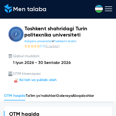
Men talaba
Toshkent shahridagi Turin
politexnika universiteti
Xalqaro universitet
Toshkent shahri
0.0
(
0
Izohlar
)
Qabul muddati
1 Iyun 2026
-
30 Sentabr 2026
OTM litsenziyasi
Ko'rish va yuklab olish
OTM haqida
Ta'lim yo'nalishlari
Galereya
Aloqa
Izohlar
OTM haqida