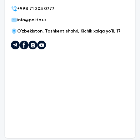
+
998 71 203 0777
info@polito.uz
O'zbekiston, Toshkent shahri, Kichik xalqa yo'li, 17