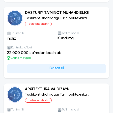
DASTURIY TA‘MINOT MUHANDISLIGI
Toshkent shahridagi Turin politexnika
universiteti
Toshkent shahri
Ta'lim tili
Ta'lim shakli
Kunduzgi
Ingliz
Kontrakt to'lovi
22 000 000 so'mdan boshlab
Grant mavjud
Batafsil
ARXITEKTURA VA DIZAYN
Toshkent shahridagi Turin politexnika
universiteti
Toshkent shahri
Ta'lim tili
Ta'lim shakli