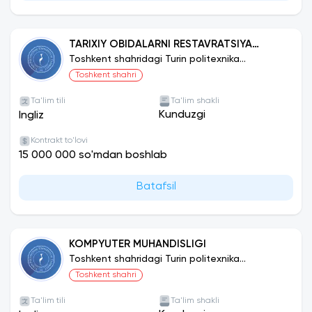
TARIXIY OBIDALARNI RESTAVRATSIYA
QILISH VA KONSERVATSIYA QILISH
Toshkent shahridagi Turin politexnika
universiteti
Toshkent shahri
Ta'lim tili
Ta'lim shakli
Kunduzgi
Ingliz
Kontrakt to'lovi
15 000 000 so'mdan boshlab
Batafsil
KOMPYUTER MUHANDISLIGI
Toshkent shahridagi Turin politexnika
universiteti
Toshkent shahri
Ta'lim tili
Ta'lim shakli