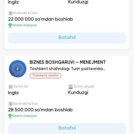
Kunduzgi
Ingliz
Kontrakt to'lovi
22 000 000 so'mdan boshlab
Grant mavjud
Batafsil
BIZNES BOSHQARUVI – MENEJMENT
Toshkent shahridagi Turin politexnika
universiteti
Toshkent shahri
Ta'lim tili
Ta'lim shakli
Kunduzgi
Ingliz
Kontrakt to'lovi
28 500 000 so'mdan boshlab
Grant mavjud
Batafsil