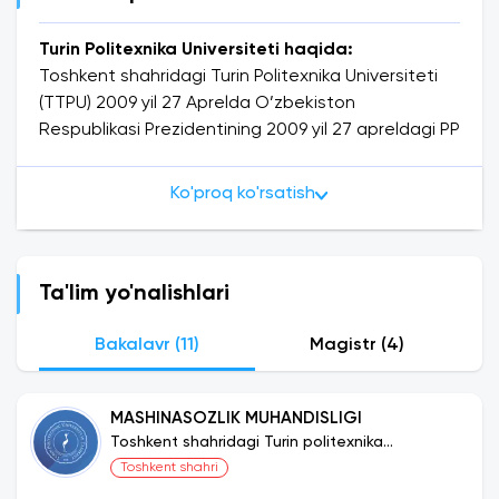
Turin Politexnika Universiteti haqida:
Toshkent shahridagi Turin Politexnika Universiteti
(TTPU) 2009 yil 27 Aprelda O’zbekiston
Respublikasi Prezidentining 2009 yil 27 apreldagi PP
1106 – sonli qarori va Oz’bekiston Respublikasi Oliy
va O’rta-maxsus Ta’lim vazirligi, O’zavtosanoat
Ko'proq ko'rsatish
OAJ hamda Italiyaning Turin politexnika universiteti
(Politecnico di Torino) bilan hamkorlikdagi 2009 yil 10
yanvardagi uch tomonlama Shartnomaga muvofiq
avtomobilsozlik, mashinasozlik, energetika sanoati,
Ta'lim yo'nalishlari
arxitektura sohasidagi tashkilot va korxonalarni
yuqori malakali mutaxassislar bilan ta’minlash
Bakalavr (11)
Magistr (4)
maqsadida tashkil etilgan.
MASHINASOZLIK MUHANDISLIGI
Turin Politexnika Universitetiga 2024/2025
Toshkent shahridagi Turin politexnika
Qabul:
universiteti
Toshkent shahri
Kirish imtihonlari natijalarga ko‘ra uch toifaga