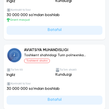
Kunduzgi
Ingliz
Kontrakt to'lovi
30 000 000 so'mdan boshlab
Grant mavjud
Batafsil
AVIATSIYA MUHANDISLIGI
Toshkent shahridagi Turin politexnika
universiteti
Toshkent shahri
Ta'lim tili
Ta'lim shakli
Kunduzgi
Ingliz
Kontrakt to'lovi
30 000 000 so'mdan boshlab
Batafsil