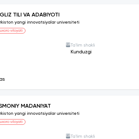
NGLIZ TILI VA ADABIYOTI
rkiston yangi innovatsiyalar universiteti
uxoro viloyati
Ta'lim shakli
Kunduzgi
as
ISMONIY MADANIYAT
rkiston yangi innovatsiyalar universiteti
uxoro viloyati
Ta'lim shakli