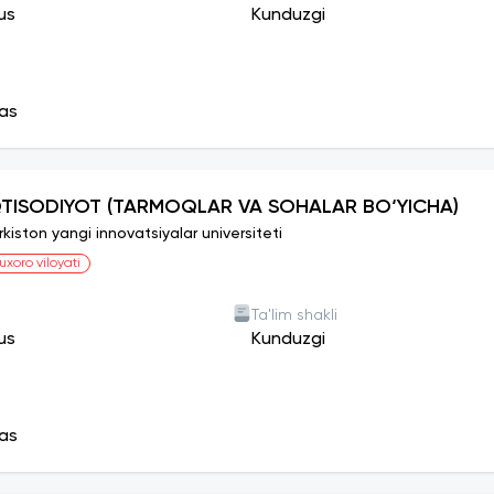
us
Kunduzgi
as
QTISODIYOT (TARMOQLAR VA SOHALAR BO‘YICHA)
rkiston yangi innovatsiyalar universiteti
uxoro viloyati
Ta'lim shakli
us
Kunduzgi
as