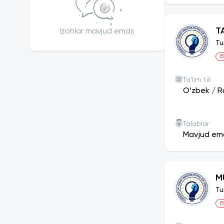
T
Izohlar mavjud emas
Tu
B
Ta'lim tili
O‘zbek
/
R
Talablar
Mavjud em
M
Tu
B