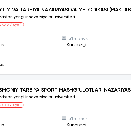
A‘LIM VA TARBIYA NAZARIYASI VA METODIKASI (MAKTA
rkiston yangi innovatsiyalar universiteti
uxoro viloyati
Ta'lim shakli
us
Kunduzgi
as
ISMONIY TARBIYA SPORT MASHG‘ULOTLARI NAZARIYAS
rkiston yangi innovatsiyalar universiteti
uxoro viloyati
Ta'lim shakli
us
Kunduzgi