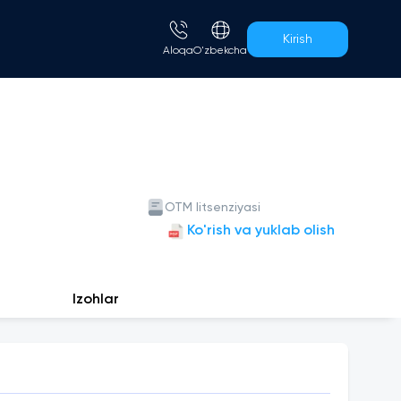
Kirish
Aloqa
O'zbekcha
OTM litsenziyasi
Ko'rish va yuklab olish
Izohlar