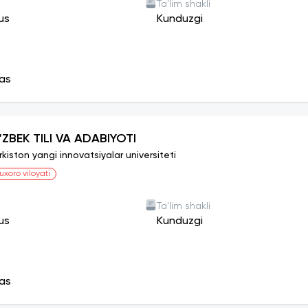
Ta'lim shakli
us
Kunduzgi
as
‘ZBEK TILI VA ADABIYOTI
rkiston yangi innovatsiyalar universiteti
uxoro viloyati
Ta'lim shakli
us
Kunduzgi
as