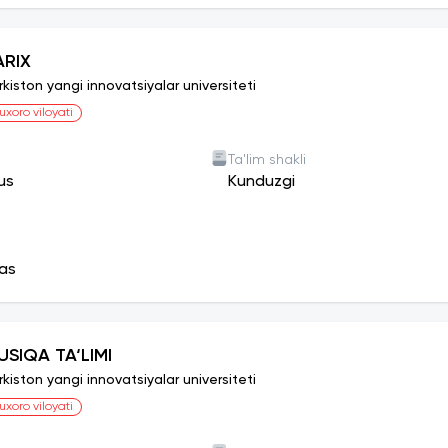
ARIX
rkiston yangi innovatsiyalar universiteti
uxoro viloyati
Ta'lim shakli
us
Kunduzgi
as
USIQA TA‘LIMI
rkiston yangi innovatsiyalar universiteti
uxoro viloyati