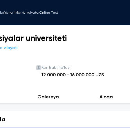
lar
Yangiliklar
Kalkulyator
Online Test
iyalar universiteti
o viloyati
Kontrakt to'lovi
12 000 000
-
16 000 000
UZS
Galereya
Aloqa
da