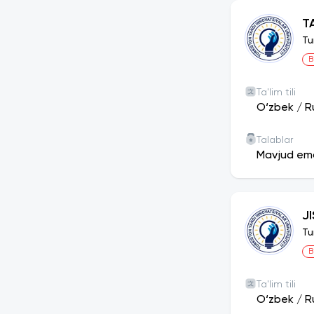
T
Tu
B
Ta'lim tili
O‘zbek
/
R
Talablar
Mavjud em
J
Tu
B
Ta'lim tili
O‘zbek
/
R