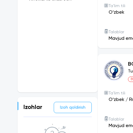
Ta'lim tili
O‘zbek
Talablar
Mavjud em
B
Tu
B
Ta'lim tili
O‘zbek
/
R
Izohlar
Izoh qoldirish
Talablar
Mavjud em