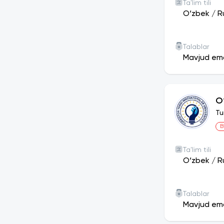
Ta'lim tili
O‘zbek
/
R
Talablar
Mavjud em
O
Tu
B
Ta'lim tili
O‘zbek
/
R
Talablar
Mavjud em