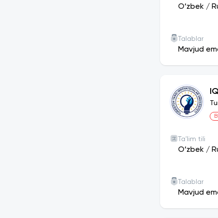
O‘zbek
/
R
Talablar
Mavjud em
I
Tu
B
Ta'lim tili
O‘zbek
/
R
Talablar
Mavjud em