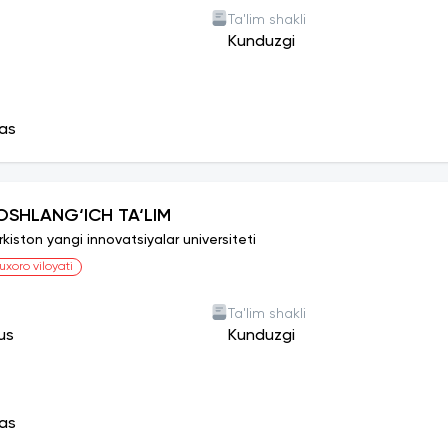
Ta'lim shakli
Kunduzgi
as
OSHLANG‘ICH TA‘LIM
rkiston yangi innovatsiyalar universiteti
uxoro viloyati
Ta'lim shakli
us
Kunduzgi
as