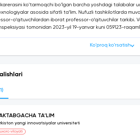
 karerasini ko'tarmoqchi bo'lgan barcha yoshdagi talabalar u
nologiyalar asosida sifatli ta’lim. Nufuzli tashkilotlarda muv
essor-o‘qituvchilardan iborat professor-o‘qituvchilar tarkibi. 
 inspeksiyasi tomonidan 2023-yil 19-yanvar kuni 059123-raqa
 nodavlat ta'lim xizmatlarini ko'rsatish uchun berildi.Vazirlar
ksiyasi tomonidan 2023-yil 19-yanvar kuni 059123-raqamli li
Ko'proq ko'rsatish
 nodavlat ta'lim xizmatlarini ko'rsatish uchun berildi.
alishlari
1)
AKTABGACHA TA‘LIM
rkiston yangi innovatsiyalar universiteti
uxoro viloyati