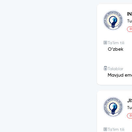
I
Tu
B
Ta'lim tili
O‘zbek
Talablar
Mavjud em
J
Tu
B
Ta'lim tili