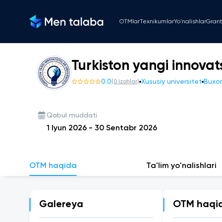
OTMlar
Texnikumlar
Yo'nalishlar
Grant
Turkiston yangi innovats
0.0
Xususiy universitet
Buxor
(
0
Izohlar
)
Qabul muddati
1 Iyun 2026
-
30 Sentabr 2026
OTM haqida
Ta'lim yo'nalishlari
Galereya
OTM haqi