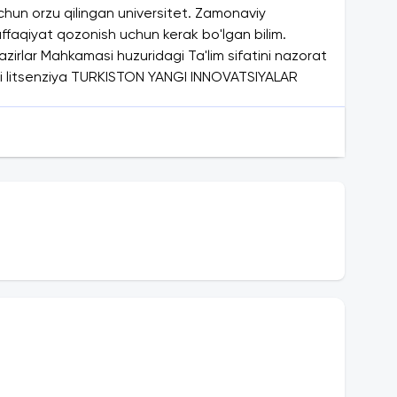
chun orzu qilingan universitet. Zamonaviy
affaqiyat qozonish uchun kerak bo'lgan bilim.
Vazirlar Mahkamasi huzuridagi Ta'lim sifatini nazorat
mli litsenziya TURKISTON YANGI INNOVATSIYALAR
 Mahkamasi huzuridagi Ta'lim sifatini nazorat qilish
tsenziya TURKISTON YANGI INNOVATSIYALAR