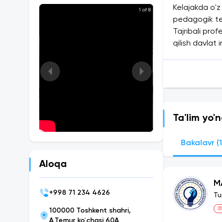
Kelajakda o'z
1 of 8
pedagogik tex
Tajribali prof
qilish davlat
UNIVERSITETIga
davlat inspe
UNIVERSITETIga
Ta'lim yo'n
Bakalavr (1
Aloqa
M
+
998 71 234 4626
Tu
B
100000 Toshkent shahri,
A.Temur ko`chasi 60A