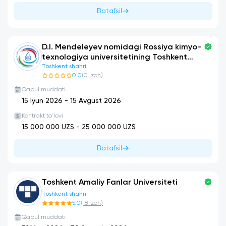
Batafsil
D.I. Mendeleyev nomidagi Rossiya kimyo-
texnologiya universitetining Toshkent
shahridagi filiali
Toshkent shahri
0.0
(
0
Izoh
)
Qabul muddati
15 Iyun 2026
-
15 Avgust 2026
Kontrakt to'lovi
15 000 000
UZS -
25 000 000
UZS
Batafsil
Toshkent Amaliy Fanlar Universiteti
Toshkent shahri
5.0
(
18
Izoh
)
Qabul muddati