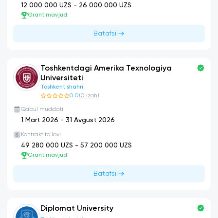
12 000 000
UZS -
26 000 000
UZS
Grant mavjud
Batafsil
Toshkentdagi Amerika Texnologiya
Universiteti
Toshkent shahri
0.0
(
0
Izoh
)
Qabul muddati
1 Mart 2026
-
31 Avgust 2026
Kontrakt to'lovi
49 280 000
UZS -
57 200 000
UZS
Grant mavjud
Batafsil
Diplomat University