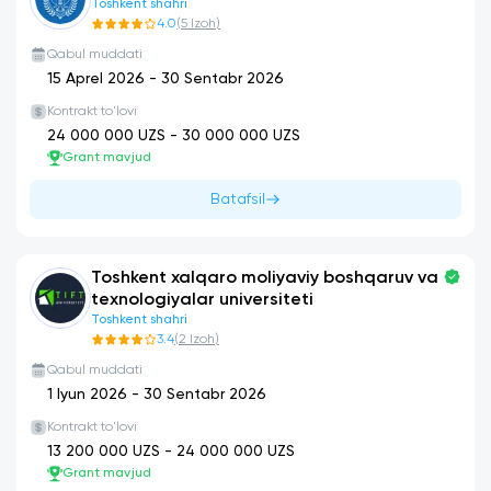
Toshkent shahri
4.0
(
5
Izoh
)
Qabul muddati
15 Aprel 2026
-
30 Sentabr 2026
Kontrakt to'lovi
24 000 000
UZS -
30 000 000
UZS
Grant mavjud
Batafsil
Toshkent xalqaro moliyaviy boshqaruv va
texnologiyalar universiteti
Toshkent shahri
3.4
(
2
Izoh
)
Qabul muddati
1 Iyun 2026
-
30 Sentabr 2026
Kontrakt to'lovi
13 200 000
UZS -
24 000 000
UZS
Grant mavjud