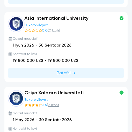
Asia International University
Buxoro viloyati
0.0
(
0
Izoh
)
Qabul muddati
1 Iyun 2026
-
30 Sentabr 2026
Kontrakt to'lovi
19 800 000
UZS -
19 800 000
UZS
Batafsil
Osiyo Xalqaro Universiteti
Buxoro viloyati
3.4
(
2
Izoh
)
Qabul muddati
1 May 2026
-
30 Sentabr 2026
Kontrakt to'lovi