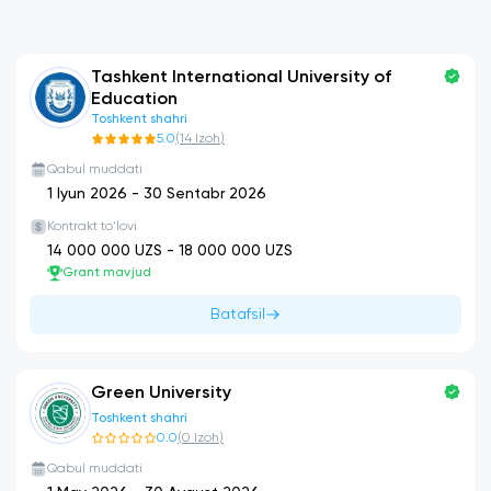
Tashkent International University of
Education
Toshkent shahri
5.0
(
14
Izoh
)
Qabul muddati
1 Iyun 2026
-
30 Sentabr 2026
Kontrakt to'lovi
14 000 000
UZS -
18 000 000
UZS
Grant mavjud
Batafsil
Green University
Toshkent shahri
0.0
(
0
Izoh
)
Qabul muddati