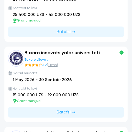
Kontrakt to'lovi
25 400 000
UZS -
45 000 000
UZS
Grant mavjud
Batafsil
Buxoro innovatsiyalar universiteti
Buxoro viloyati
3.2
(
1
Izoh
)
Qabul muddati
1 May 2026
-
30 Sentabr 2026
Kontrakt to'lovi
15 000 000
UZS -
19 000 000
UZS
Grant mavjud
Batafsil