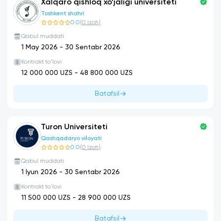
Xalqaro qishloq xo‘jaligi universiteti
Toshkent shahri
0.0
(
0
Izoh
)
Qabul muddati
1 May 2026
-
30 Sentabr 2026
Kontrakt to'lovi
12 000 000
UZS -
48 800 000
UZS
Batafsil
Turon Universiteti
Qashqadaryo viloyati
0.0
(
0
Izoh
)
Qabul muddati
1 Iyun 2026
-
30 Sentabr 2026
Kontrakt to'lovi
11 500 000
UZS -
28 900 000
UZS
Batafsil