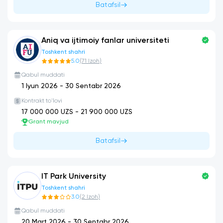
Batafsil
Aniq va ijtimoiy fanlar universiteti
Toshkent shahri
5.0
(
71
Izoh
)
Qabul muddati
1 Iyun 2026
-
30 Sentabr 2026
Kontrakt to'lovi
17 000 000
UZS -
21 900 000
UZS
Grant mavjud
Batafsil
IT Park University
Toshkent shahri
3.0
(
2
Izoh
)
Qabul muddati
20 Mart 2026
-
30 Sentabr 2026