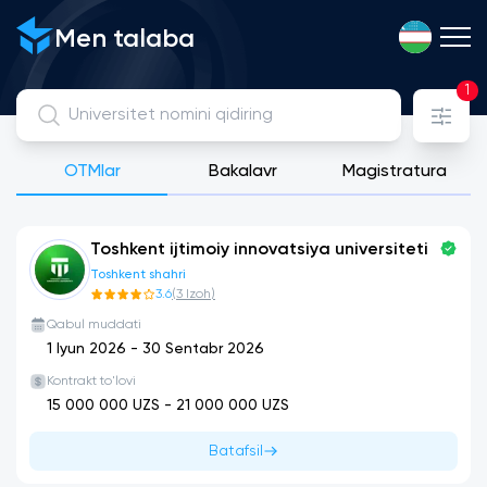
Davlat, Litsenziyaga ega xususiy va xalqaro universitetlarni 
Men talaba
1
OTMlar
Bakalavr
Magistratura
Toshkent ijtimoiy innovatsiya universiteti
Toshkent shahri
3.6
(
3
Izoh
)
Qabul muddati
1 Iyun 2026
-
30 Sentabr 2026
Kontrakt to'lovi
15 000 000
UZS -
21 000 000
UZS
Batafsil