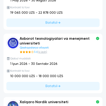
1 May 2026
-
30 Avgust 2026
Kontrakt to'lovi
19 065 000
UZS -
22 878 000
UZS
Batafsil
Axborot texnologiyalari va menejment
universiteti
Qashqadaryo viloyati
3.6
(
4
Izoh
)
Qabul muddati
1 Iyun 2026
-
30 Sentabr 2026
Kontrakt to'lovi
10 000 000
UZS -
18 000 000
UZS
Batafsil
Xalqaro Nordik universiteti