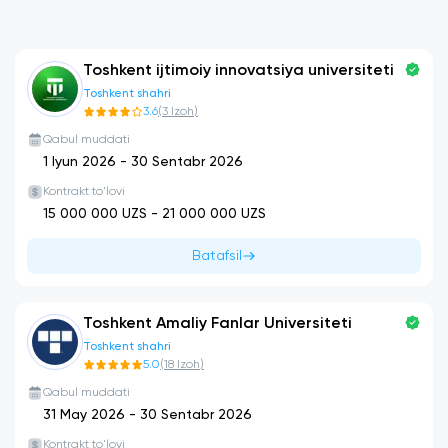
Toshkent ijtimoiy innovatsiya universiteti
Toshkent shahri
3.6
(
3
Izoh
)
Qabul muddati
1 Iyun 2026
-
30 Sentabr 2026
Kontrakt to'lovi
15 000 000
UZS -
21 000 000
UZS
Batafsil
Toshkent Amaliy Fanlar Universiteti
Toshkent shahri
5.0
(
18
Izoh
)
Qabul muddati
31 May 2026
-
30 Sentabr 2026
Kontrakt to'lovi