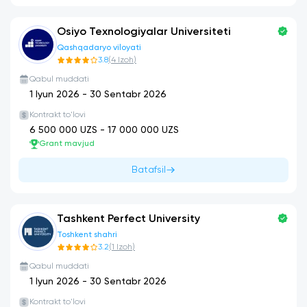
Osiyo Texnologiyalar Universiteti
Qashqadaryo viloyati
3.8
(
4
Izoh
)
Qabul muddati
1 Iyun 2026
-
30 Sentabr 2026
Kontrakt to'lovi
6 500 000
UZS -
17 000 000
UZS
Grant mavjud
Batafsil
Tashkent Perfect University
Toshkent shahri
3.2
(
1
Izoh
)
Qabul muddati
1 Iyun 2026
-
30 Sentabr 2026
Kontrakt to'lovi