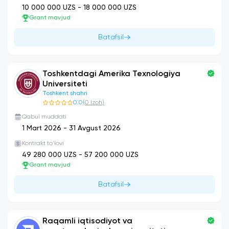
10 000 000
UZS -
18 000 000
UZS
Grant mavjud
Batafsil
Toshkentdagi Amerika Texnologiya
Universiteti
Toshkent shahri
0.0
(
0
Izoh
)
Qabul muddati
1 Mart 2026
-
31 Avgust 2026
Kontrakt to'lovi
49 280 000
UZS -
57 200 000
UZS
Grant mavjud
Batafsil
Raqamli iqtisodiyot va