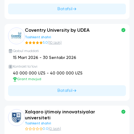
Batafsil
Coventry University by UDEA
Toshkent shahri
5.0
(
10
Izoh
)
Qabul muddati
15 Mart 2026
-
30 Sentabr 2026
Kontrakt to'lovi
40 000 000
UZS -
40 000 000
UZS
Grant mavjud
Batafsil
Xalqaro ijtimoiy innovatsiyalar
universiteti
Toshkent shahri
0.0
(
0
Izoh
)