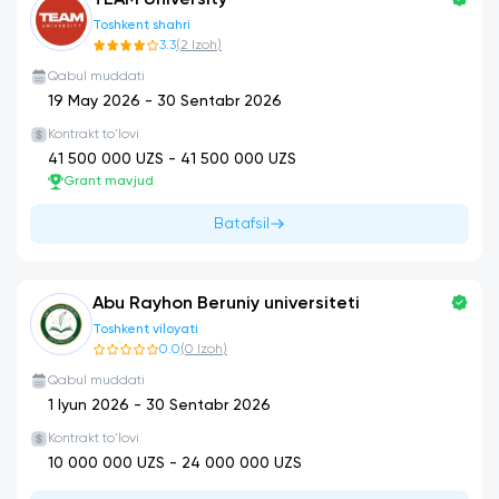
TEAM University
Toshkent shahri
3.3
(
2
Izoh
)
Qabul muddati
19 May 2026
-
30 Sentabr 2026
Kontrakt to'lovi
41 500 000
UZS -
41 500 000
UZS
Grant mavjud
Batafsil
Abu Rayhon Beruniy universiteti
Toshkent viloyati
0.0
(
0
Izoh
)
Qabul muddati
1 Iyun 2026
-
30 Sentabr 2026
Kontrakt to'lovi
10 000 000
UZS -
24 000 000
UZS