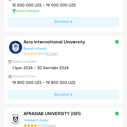
15 000 000
UZS -
19 000 000
UZS
Grant mavjud
Batafsil
Asia International University
Buxoro viloyati
0.0
(
0
Izoh
)
Qabul muddati
1 Iyun 2026
-
30 Sentabr 2026
Kontrakt to'lovi
19 800 000
UZS -
19 800 000
UZS
Batafsil
AFRASIAB UNIVERSITY (ISFI)
Toshkent shahri
3.2
(
1
Izoh
)