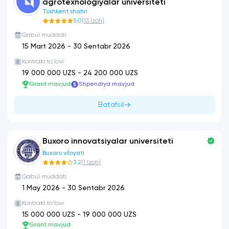
agrotexnologiyalar universiteti
Toshkent shahri
5.0
(
13
Izoh
)
Qabul muddati
15 Mart 2026
-
30 Sentabr 2026
Kontrakt to'lovi
19 000 000
UZS -
24 200 000
UZS
Grant mavjud
Stipendiya mavjud
Batafsil
Buxoro innovatsiyalar universiteti
Buxoro viloyati
3.2
(
1
Izoh
)
Qabul muddati
1 May 2026
-
30 Sentabr 2026
Kontrakt to'lovi
15 000 000
UZS -
19 000 000
UZS
Grant mavjud