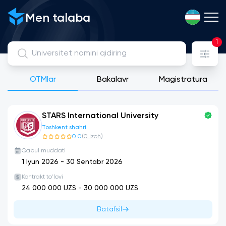
Davlat, Litsenziyaga ega xususiy va xalqaro universitetlarni 
Men talaba
1
OTMlar
Bakalavr
Magistratura
STARS International University
Toshkent shahri
0.0
(
0
Izoh
)
Qabul muddati
1 Iyun 2026
-
30 Sentabr 2026
Kontrakt to'lovi
24 000 000
UZS -
30 000 000
UZS
Batafsil