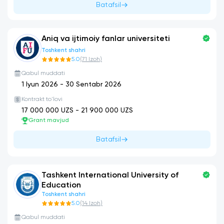
Batafsil
Aniq va ijtimoiy fanlar universiteti
Toshkent shahri
5.0
(
71
Izoh
)
Qabul muddati
1 Iyun 2026
-
30 Sentabr 2026
Kontrakt to'lovi
17 000 000
UZS -
21 900 000
UZS
Grant mavjud
Batafsil
Tashkent International University of
Education
Toshkent shahri
5.0
(
14
Izoh
)
Qabul muddati