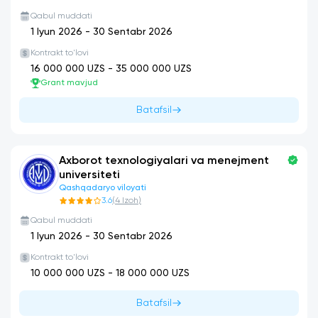
Qabul muddati
1 Iyun 2026
-
30 Sentabr 2026
Kontrakt to'lovi
16 000 000
UZS -
35 000 000
UZS
Grant mavjud
Batafsil
Axborot texnologiyalari va menejment
universiteti
Qashqadaryo viloyati
3.6
(
4
Izoh
)
Qabul muddati
1 Iyun 2026
-
30 Sentabr 2026
Kontrakt to'lovi
10 000 000
UZS -
18 000 000
UZS
Batafsil