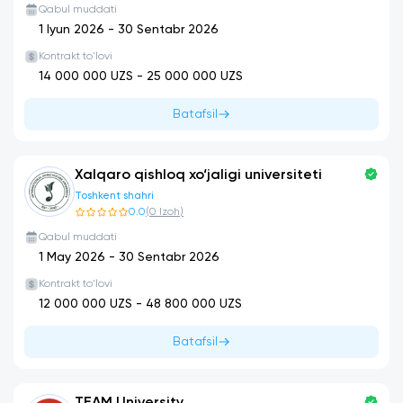
Qabul muddati
1 Iyun 2026
-
30 Sentabr 2026
Kontrakt to'lovi
14 000 000
UZS -
25 000 000
UZS
Batafsil
Xalqaro qishloq xo‘jaligi universiteti
Toshkent shahri
0.0
(
0
Izoh
)
Qabul muddati
1 May 2026
-
30 Sentabr 2026
Kontrakt to'lovi
12 000 000
UZS -
48 800 000
UZS
Batafsil