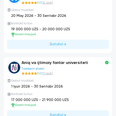
5.0
(
12
Izoh
)
Qabul muddati
20 May 2026
-
30 Sentabr 2026
Kontrakt to'lovi
19 000 000
UZS -
20 000 000
UZS
Grant mavjud
Batafsil
Aniq va ijtimoiy fanlar universiteti
Toshkent shahri
5.0
(
71
Izoh
)
Qabul muddati
1 Iyun 2026
-
30 Sentabr 2026
Kontrakt to'lovi
17 000 000
UZS -
21 900 000
UZS
Grant mavjud
Batafsil