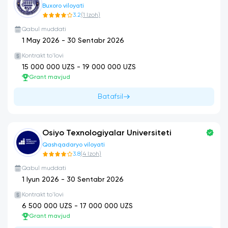
Buxoro viloyati
3.2
(
1
Izoh
)
Qabul muddati
1 May 2026
-
30 Sentabr 2026
Kontrakt to'lovi
15 000 000
UZS -
19 000 000
UZS
Grant mavjud
Batafsil
Osiyo Texnologiyalar Universiteti
Qashqadaryo viloyati
3.8
(
4
Izoh
)
Qabul muddati
1 Iyun 2026
-
30 Sentabr 2026
Kontrakt to'lovi
6 500 000
UZS -
17 000 000
UZS
Grant mavjud