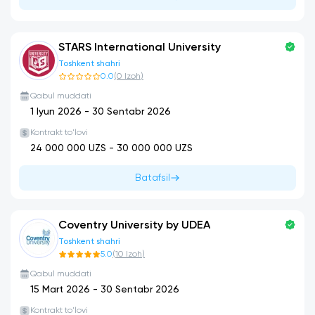
STARS International University
Toshkent shahri
0.0
(
0
Izoh
)
Qabul muddati
1 Iyun 2026
-
30 Sentabr 2026
Kontrakt to'lovi
24 000 000
UZS -
30 000 000
UZS
Batafsil
Coventry University by UDEA
Toshkent shahri
5.0
(
10
Izoh
)
Qabul muddati
15 Mart 2026
-
30 Sentabr 2026
Kontrakt to'lovi