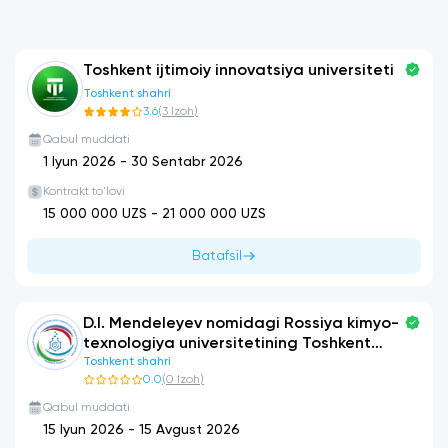
Toshkent ijtimoiy innovatsiya universiteti
Toshkent shahri
3.6
(
3
Izoh
)
Qabul muddati
1 Iyun 2026
-
30 Sentabr 2026
Kontrakt to'lovi
15 000 000
UZS -
21 000 000
UZS
Batafsil
D.I. Mendeleyev nomidagi Rossiya kimyo-
texnologiya universitetining Toshkent
shahridagi filiali
Toshkent shahri
0.0
(
0
Izoh
)
Qabul muddati
15 Iyun 2026
-
15 Avgust 2026