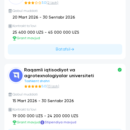
3.0
(
2
Izoh
)
Qabul muddati
20 Mart 2026
-
30 Sentabr 2026
Kontrakt to'lovi
25 400 000
UZS -
45 000 000
UZS
Grant mavjud
Batafsil
Raqamli iqtisodiyot va
agrotexnologiyalar universiteti
Toshkent shahri
5.0
(
13
Izoh
)
Qabul muddati
15 Mart 2026
-
30 Sentabr 2026
Kontrakt to'lovi
19 000 000
UZS -
24 200 000
UZS
Grant mavjud
Stipendiya mavjud