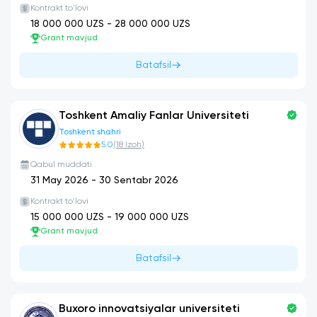
Kontrakt to'lovi
18 000 000
UZS -
28 000 000
UZS
Grant mavjud
Batafsil
Toshkent Amaliy Fanlar Universiteti
Toshkent shahri
5.0
(
18
Izoh
)
Qabul muddati
31 May 2026
-
30 Sentabr 2026
Kontrakt to'lovi
15 000 000
UZS -
19 000 000
UZS
Grant mavjud
Batafsil
Buxoro innovatsiyalar universiteti