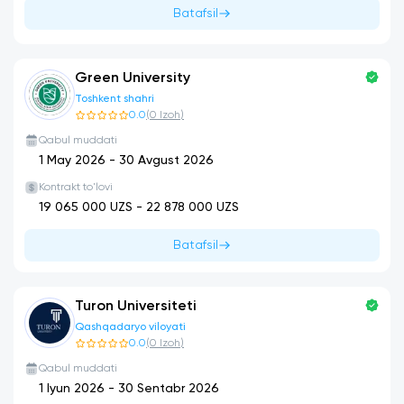
Batafsil
Green University
Toshkent shahri
0.0
(
0
Izoh
)
Qabul muddati
1 May 2026
-
30 Avgust 2026
Kontrakt to'lovi
19 065 000
UZS -
22 878 000
UZS
Batafsil
Turon Universiteti
Qashqadaryo viloyati
0.0
(
0
Izoh
)
Qabul muddati
1 Iyun 2026
-
30 Sentabr 2026