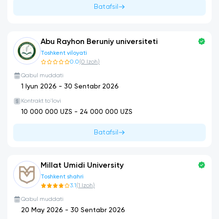
Batafsil
Abu Rayhon Beruniy universiteti
Toshkent viloyati
0.0
(
0
Izoh
)
Qabul muddati
1 Iyun 2026
-
30 Sentabr 2026
Kontrakt to'lovi
10 000 000
UZS -
24 000 000
UZS
Batafsil
Millat Umidi University
Toshkent shahri
3.1
(
1
Izoh
)
Qabul muddati
20 May 2026
-
30 Sentabr 2026