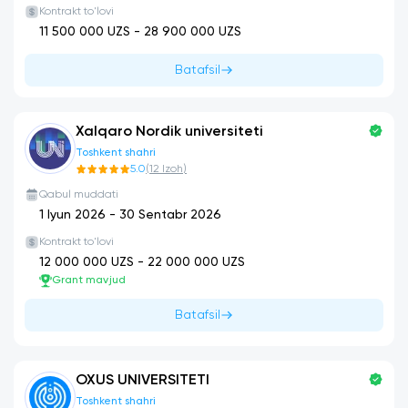
Kontrakt to'lovi
11 500 000
UZS -
28 900 000
UZS
Batafsil
Xalqaro Nordik universiteti
Toshkent shahri
5.0
(
12
Izoh
)
Qabul muddati
1 Iyun 2026
-
30 Sentabr 2026
Kontrakt to'lovi
12 000 000
UZS -
22 000 000
UZS
Grant mavjud
Batafsil
OXUS UNIVERSITETI
Toshkent shahri