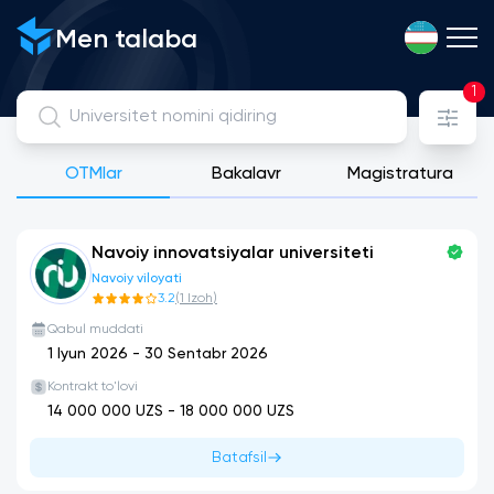
Davlat, Litsenziyaga ega xususiy va xalqaro universitetlarni 
Men talaba
1
OTMlar
Bakalavr
Magistratura
Navoiy innovatsiyalar universiteti
Navoiy viloyati
3.2
(
1
Izoh
)
Qabul muddati
1 Iyun 2026
-
30 Sentabr 2026
Kontrakt to'lovi
14 000 000
UZS -
18 000 000
UZS
Batafsil